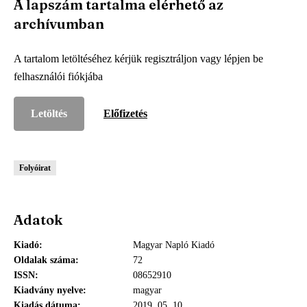
A lapszám tartalma elérhető az
archívumban
A tartalom letöltéséhez kérjük regisztráljon vagy lépjen be
felhasználói fiókjába
Letöltés
Előfizetés
Folyóirat
Adatok
Kiadó
Magyar Napló Kiadó
Oldalak száma
72
ISSN
08652910
Kiadvány nyelve
magyar
Kiadás dátuma
2019. 05. 10.