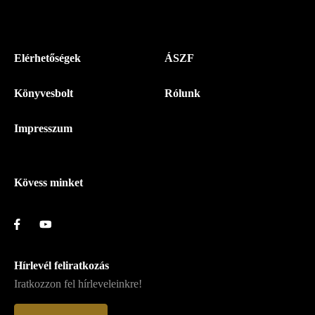
Menü
Elérhetőségek
ÁSZF
-
Könyvesbolt
Rólunk
Magyar
Napló
Impresszum
-
Lábléc
Kövess minket
Hírlevél feliratkozás
Iratkozzon fel hírleveleinkre!