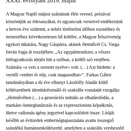
XXXI. évfolyam 2019. május
A Magyar Napló májusi számának élén verssel, prózával
köszöntjük az édesanyákat, és ugyancsak verseivel emlékezünk
a hetven éve született, a nehéz történelmi időben eszméihez és
nemzetéhez következetesen hű költőre, a Magyar Írószövetség
egykori titkárára, Nagy Gáspárra, akinek életművét Cs. Varga
István fogja át esszéjében: „Az egypártrendszer, a vészes
hitfogyatkozás idején hitt a szóban, a költői szó erejében.
Számára »a vers a szeretet nyelve« volt. (…) Azt hirdette: a
verstől »ember és nép, csak magasodhat«”. Farkas Gábor
tanulmányában a tíz éve elhunyt Lászlóffy Aladár költő
költészetének identitásformáló és szakrális vonulatát vizsgálja:
„életművében (…) a generációs indulás az elhatárolódás, a
markáns önmeghatározás és az expresszionista képalkotás,
illetve vallomás-igény jegyeivel kapcsolódott össze. Líráját
később az évtizedek emberiségtapasztalata avatta összegző
szándékú humánumköltészetté, amelyben a szakrális versbeszéd