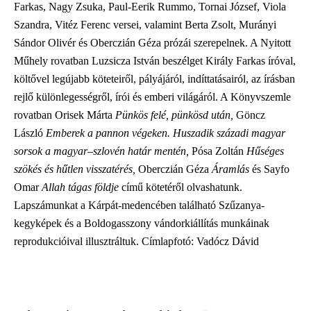
Farkas, Nagy Zsuka, Paul-Eerik Rummo, Tornai József, Viola
Szandra, Vitéz Ferenc versei, valamint Berta Zsolt, Murányi
Sándor Olivér és Oberczián Géza prózái szerepelnek. A Nyitott
Műhely rovatban Luzsicza István beszélget Király Farkas íróval,
költővel legújabb köteteiről, pályájáról, indíttatásairól, az írásban
rejlő különlegességről, írói és emberi világáról. A Könyvszemle
rovatban Orisek Márta
Pünkös felé, pünkösd után,
Göncz
László
Emberek a pannon végeken. Huszadik századi magyar
sorsok a magyar–szlovén határ mentén,
Pósa Zoltán
Hűséges
szökés és hűtlen visszatérés,
Oberczián Géza
Áramlás
és Sayfo
Omar
Allah tágas földje
című kötetéről olvashatunk.
Lapszámunkat a Kárpát-medencében található Szűzanya-
kegyképek és a Boldogasszony vándorkiállítás munkáinak
reprodukcióival illusztráltuk. Címlapfotó: Vadócz Dávid