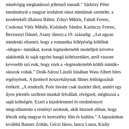
mindvégig meghatározó jellemző maradt.” Sárközy Péter
tanulmányát a magyar irodalom olasz mintáinak szentelte, a
kezdetektől (Balassi Bálint, Zrínyi Miklós, Faludi Ferenc,
Csokonai Vitéz Mihály, Kisfaludy Sándor, Kazinczy Ferenc,
Berzsenyi Dániel, Arany János) a 19. századig: „Azt ugyan
mindenki elismeri, hogy a romantika fellépéséig költőink
»idegen« mintákat, koruk legmodernebb modelljeit követve
alakították ki saját egyéni hangú költészetüket, arról viszont
kevesebb szó esik, hogy ezek a »legmodernebb költői minták«
olaszok voltak.” Deák-Sárosi László írásában Wass Albert híres
regényének,
A funtineli boszorkány
nak filmes feldolgozását
értékeli: „A rendezőt, Poór Istvánt csak tisztelet illeti, amiért egy
ilyen jelentős szellemi munkát felvállalt, elvégzett, méghozzá a
saját költségén. Ezzel a küzdelemmel és eredménnyel
megcsillantotta a reményt azoknak, akik hisznek abban, hogy
létezik még magyar és keresztény film és kultúra.” A lapszámban
továbbá Banner Zoltán, Géczi János, Iancu Laura, Király