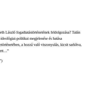
th László fogadtatástörténetének feldolgozása? Talán
eológiai-politikai megjelenése és hatása
örténetében, a hozzá való viszonyulás, kicsit sarkítva,
lett…”
”
)