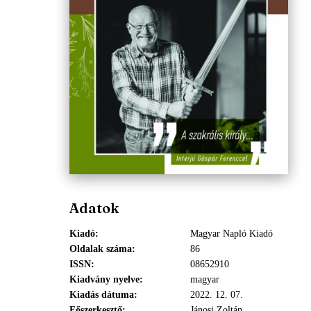
Adatok
Kiadó
Magyar Napló Kiadó
Oldalak száma
86
ISSN
08652910
Kiadvány nyelve
magyar
Kiadás dátuma
2022. 12. 07.
Főszerkesztő
Jánosi Zoltán