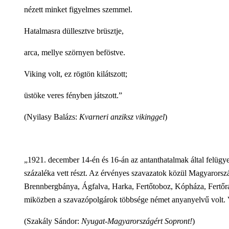
nézett minket figyelmes szemmel.
Hatalmasra düllesztve brüsztje,
arca, mellye szörnyen beföstve.
Viking volt, ez rögtön kilátszott;
üstöke veres fényben játszott.”
(Nyilasy Balázs:
Kvarneri anziksz vikinggel
)
„1921. december 14-én és 16-án az antanthatalmak által felügye
százaléka vett részt. Az érvényes szavazatok közül Magyarorsz
Brennbergbánya, Ágfalva, Harka, Fertőtoboz, Kópháza, Fertőr
miközben a szavazópolgárok többsége német anyanyelvű volt. V
(Szakály Sándor:
Nyugat-Magyarországért Sopront!
)