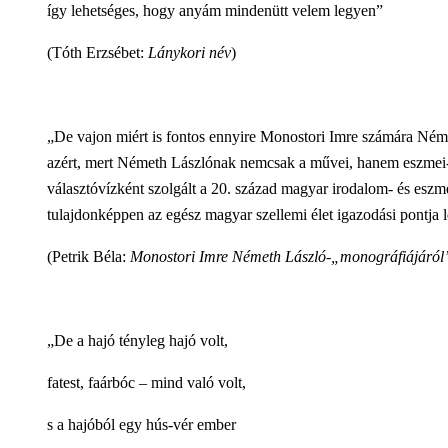
így lehetséges, hogy anyám mindenütt velem legyen”
(Tóth Erzsébet:
Lánykori név
)
„De vajon miért is fontos ennyire Monostori Imre számára Néme
azért, mert Németh Lászlónak nemcsak a művei, hanem eszmei-id
választóvízként szolgált a 20. század magyar irodalom- és eszmet
tulajdonképpen az egész magyar szellemi élet igazodási pontja 
(Petrik Béla:
Monostori Imre Németh László-„monográfiájáról
„De a hajó tényleg hajó volt,
fatest, faárbóc – mind való volt,
s a hajóból egy hús-vér ember