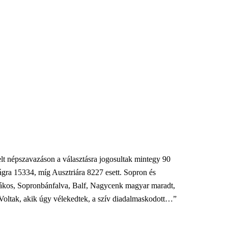
lt népszavazáson a választásra jogosultak mintegy 90
ágra 15334, míg Ausztriára 8227 esett. Sopron és
ákos, Sopronbánfalva, Balf, Nagycenk magyar maradt,
oltak, akik úgy vélekedtek, a szív diadalmaskodott…”