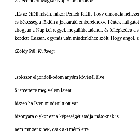
A decemberi Magyar Napló tartalmából:
„És az éjféli misén, mikor Péntek felállt, hogy elmondja neheze
és békesség a földön a jóakaratú embereknek«, Péntek hallgatott
ahogyan a Nap kel reggel, megállíthatatlanul, és fellépkedett 
kezdett. Lassan, egymás után mindenkihez szólt. Hogy angol, s
(Zöldy Pál:
Kvikveg
)
„sokszor elgondolkodom anyám kövénél ülve
ő ismertette meg velem Istent
hiszen ha Isten mindenütt ott van
bizonyára olykor ezt a képességét átadja másoknak is
nem mindenkinek, csak aki méltó erre