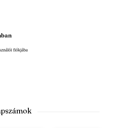
mban
sználói fiókjába
lapszámok