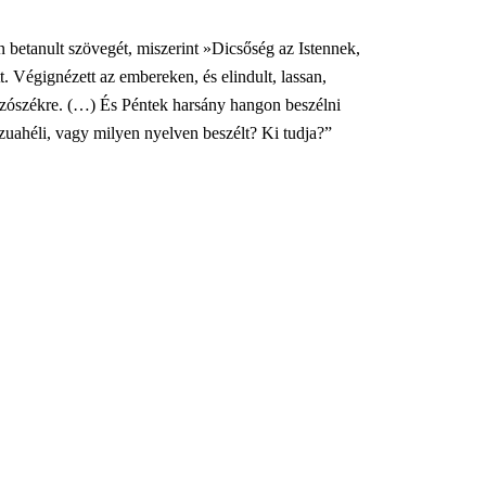
n betanult szövegét, miszerint »Dicsőség az Istennek,
. Végignézett az embereken, és elindult, lassan,
a szószékre. (…) És Péntek harsány hangon beszélni
zuahéli, vagy milyen nyelven beszélt? Ki tudja?”