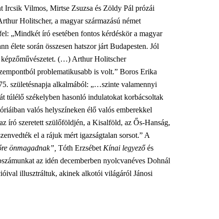
 Ircsik Vilmos, Mirtse Zsuzsa és Zöldy Pál prózái
thur Holitscher, a magyar származású német
 fel: „Mindkét író esetében fontos kérdéskör a magyar
n élete során összesen hatszor járt Budapesten. Jól
s képzőművészetet. (…) Arthur Holitscher
empontból problematikusabb is volt.” Boros Erika
t 75. születésnapja alkalmából: „…szinte valamennyi
t túlélő székelyben hasonló indulatokat korbácsoltak
tóriáiban valós helyszíneken élő valós emberekkel
z író szeretett szülőföldjén, a Kisalföld, az Ős-Hanság,
zenvedték el a rájuk mért igazságtalan sorsot.” A
 őre önmagadnak”,
Tóth Erzsébet
Kínai legyező
és
apszámunkat az idén decemberben nyolcvanéves Dohnál
val illusztráltuk, akinek alkotói világáról Jánosi