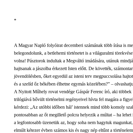
*
A Magyar Napló folyóirat decemberi számának több írása is m
belegondolunk, a betlehemi történetet is a világuralmi törekvése
volna! Pásztorok indultak a Megváltó imádására, utánuk mindjárt
hajtsanak a jászolba érkezett Isten előtt. De követték, számontart
jövendölésben, őket egyedül az isteni terv megpuccsolása hajtotta
és a szelíd őz békében élhetne egymás közelében?” – olvashatju
A Nyitott Műhely rovat vendége Gáspár Ferenc író, aki többek k
trilógiává bővült történelmi regényeivel hívta fel magára a figy
kérdezi: „Az utóbbi időben hál’ istennek mind több komoly sz
pontosabban az őt megillető polcra helyezik a múltat – ha lehe
a legfontosabb üzenetük az, hogy soha nem hagytuk magunkat, é
elmúlt kétezer évben számos kis és nagy nép eltűnt a történelem