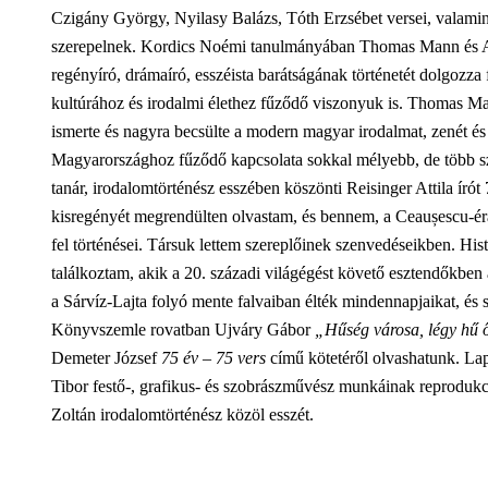
Czigány György, Nyilasy Balázs, Tóth Erzsébet versei, valamint
szerepelnek. Kordics Noémi tanulmányában Thomas Mann és Ar
regényíró, drámaíró, esszéista barátságának történetét dolgozza
kultúrához és irodalmi élethez fűződő viszonyuk is. Thomas Man
ismerte és nagyra becsülte a modern magyar irodalmat, zenét é
Magyarországhoz fűződő kapcsolata sokkal mélyebb, de több sz
tanár, irodalomtörténész esszében köszönti Reisinger Attila író
kisregényét megrendülten olvastam, és bennem, a Ceaușescu-érá
fel történései. Társuk lettem szereplőinek szenvedéseikben. His
találkoztam, akik a 20. századi világégést követő esztendőkben a
a Sárvíz-Lajta folyó mente falvaiban élték mindennapjaikat, és s
Könyvszemle rovatban Ujváry Gábor
„Hűség városa, légy hű
Demeter József
75 év – 75 vers
című kötetéről olvashatunk. L
Tibor festő-, grafikus- és szobrászművész munkáinak reprodukciói
Zoltán irodalomtörténész közöl esszét.