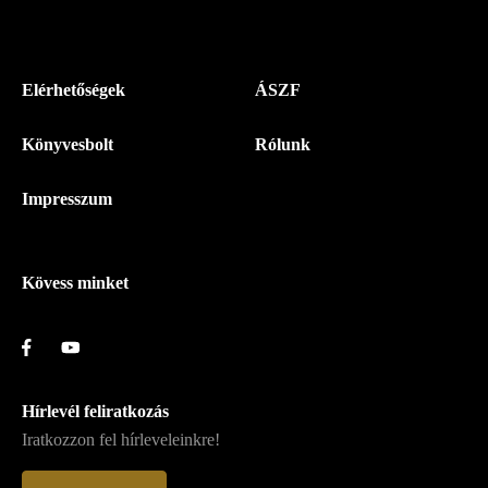
Menü
Elérhetőségek
ÁSZF
-
Könyvesbolt
Rólunk
Magyar
Napló
Impresszum
-
Lábléc
Kövess minket
Hírlevél feliratkozás
Iratkozzon fel hírleveleinkre!