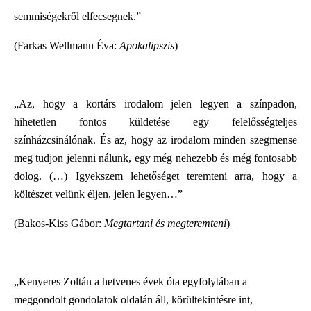
semmiségekről elfecsegnek.”
(Farkas Wellmann Éva:
Apokalipszis
)
„Az, hogy a kortárs irodalom jelen legyen a színpadon,
hihetetlen fontos küldetése egy felelősségteljes
színházcsinálónak. És az, hogy az irodalom minden szegmense
meg tudjon jelenni nálunk, egy még nehezebb és még fontosabb
dolog. (…) Igyekszem lehetőséget teremteni arra, hogy a
költészet velünk éljen, jelen legyen…”
(Bakos-Kiss Gábor:
Megtartani és megteremteni
)
„Kenyeres Zoltán a hetvenes évek óta egyfolytában a
meggondolt gondolatok oldalán áll, körültekintésre int,