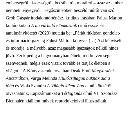
emberségről, tisztességről, becsületről, morálról – azaz az ember
nembeli lényegéről – legőszintébben beszélő műről van szó.”
Gróh Gáspár irodalomtörténész, kritikus írásában Falusi Márton
kultúrakutató
A mi várható elbukásunk
című esszé- és
tanulmánykötetét (2023) mutatja be: „Párját ritkítóan gondolat-
és információ-gazdag Falusi Márton könyve. (…) Azt képviseli
és mondja: a mélyebb, azaz magasabb igazságok nélkül nincs
jövő. Ezek pedig a hagyományban élnek, rendre vereséget
szenvednek, mégis ezek viszik tovább és tartják életben a
világot.” A Könyvszemle rovatban Deák Ernő
Magyarként
Ausztriában,
Varga Melinda
Hullócsillagok buknak alá a
tóba
és
Viola Szandra
A Világfa kilenc ága
című kötetéről
olvashatunk. Lapszámunkat a
Térfoglalás
című VI. Szobrász
Biennálén kiállított művek reprodukcióival illusztráltuk.