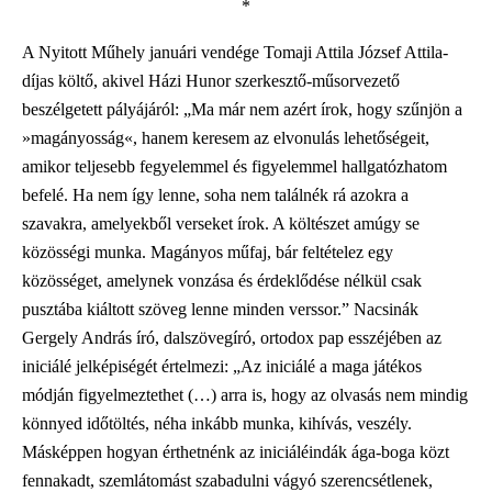
*
A Nyitott Műhely januári vendége Tomaji Attila József Attila-
díjas költő, akivel Házi Hunor szerkesztő-műsorvezető
beszélgetett pályájáról: „Ma már nem azért írok, hogy szűnjön a
»magányosság«, hanem keresem az elvonulás lehetőségeit,
amikor teljesebb fegyelemmel és figyelemmel hallgatózhatom
befelé. Ha nem így lenne, soha nem találnék rá azokra a
szavakra, amelyekből verseket írok. A költészet amúgy se
közösségi munka. Magányos műfaj, bár feltételez egy
közösséget, amelynek vonzása és érdeklődése nélkül csak
pusztába kiáltott szöveg lenne minden verssor.” Nacsinák
Gergely András író, dalszövegíró, ortodox pap esszéjében az
iniciálé jelképiségét értelmezi: „Az iniciálé a maga játékos
módján figyelmeztethet (…) arra is, hogy az olvasás nem mindig
könnyed időtöltés, néha inkább munka, kihívás, veszély.
Másképpen hogyan érthetnénk az iniciáléindák ága-boga közt
fennakadt, szemlátomást szabadulni vágyó szerencsétlenek,