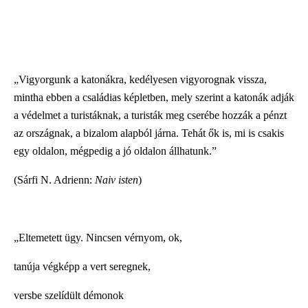
„Vigyorgunk a katonákra, kedélyesen vigyorognak vissza,
mintha ebben a családias képletben, mely szerint a katonák adják
a védelmet a turistáknak, a turisták meg cserébe hozzák a pénzt
az országnak, a bizalom alapból járna. Tehát ők is, mi is csakis
egy oldalon, mégpedig a jó oldalon állhatunk.”
(Sárfi N. Adrienn:
Naiv isten
)
„Eltemetett ügy. Nincsen vérnyom, ok,
tanúja végképp a vert seregnek,
versbe szelídült démonok