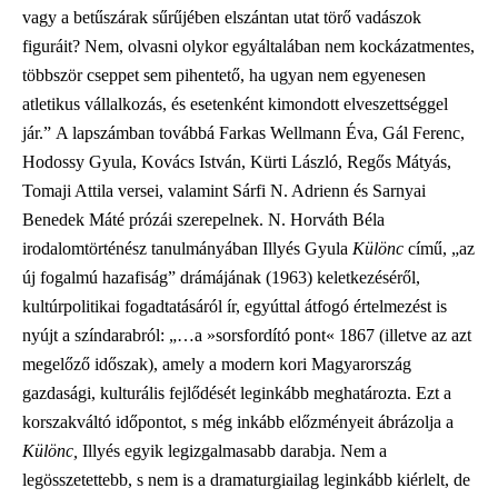
vagy a betűszárak sűrűjében elszántan utat törő vadászok
figuráit? Nem, olvasni olykor egyáltalában nem kockázatmentes,
többször cseppet sem pihentető, ha ugyan nem egyenesen
atletikus vállalkozás, és esetenként kimondott elveszettséggel
jár.” A lapszámban továbbá Farkas Wellmann Éva, Gál Ferenc,
Hodossy Gyula, Kovács István, Kürti László, Regős Mátyás,
Tomaji Attila versei, valamint Sárfi N. Adrienn és Sarnyai
Benedek Máté prózái szerepelnek. N. Horváth Béla
irodalomtörténész tanulmányában Illyés Gyula
Különc
című, „az
új fogalmú hazafiság” drámájának (1963) keletkezéséről,
kultúrpolitikai fogadtatásáról ír, egyúttal átfogó értelmezést is
nyújt a színdarabról: „…a »sorsfordító pont« 1867 (illetve az azt
megelőző időszak), amely a modern kori Magyarország
gazdasági, kulturális fejlődését leginkább meghatározta. Ezt a
korszakváltó időpontot, s még inkább előzményeit ábrázolja a
Különc,
Illyés egyik legizgalmasabb darabja. Nem a
legösszetettebb, s nem is a dramaturgiailag leginkább kiérlelt, de