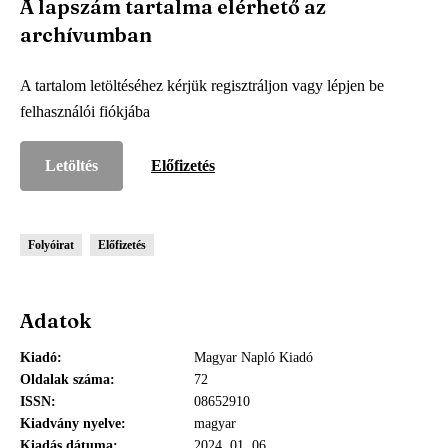
A lapszám tartalma elérhető az
archívumban
A tartalom letöltéséhez kérjük regisztráljon vagy lépjen be
felhasználói fiókjába
Letöltés
Előfizetés
Folyóirat
Előfizetés
Adatok
Kiadó
Magyar Napló Kiadó
Oldalak száma
72
ISSN
08652910
Kiadvány nyelve
magyar
Kiadás dátuma
2024. 01. 06.