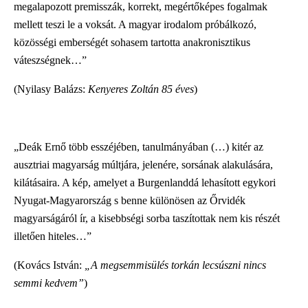
megalapozott premisszák, korrekt, megértőképes fogalmak
mellett teszi le a voksát. A magyar irodalom próbálkozó,
közösségi emberségét sohasem tartotta anakronisztikus
váteszségnek…”
(Nyilasy Balázs:
Kenyeres Zoltán 85 éves
)
„Deák Ernő több esszéjében, tanulmányában (…) kitér az
ausztriai magyarság múltjára, jelenére, sorsának alakulására,
kilátásaira. A kép, amelyet a Burgenlanddá lehasított egykori
Nyugat-Magyarország s benne különösen az Őrvidék
magyarságáról ír, a kisebbségi sorba taszítottak nem kis részét
illetően hiteles…”
(Kovács István:
„A megsemmisülés torkán lecsúszni nincs
semmi kedvem”
)