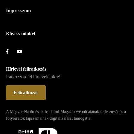
Napló
Impresszum
-
Lábléc
Kövess minket
Hírlevél feliratkozás
Iratkozzon fel hírleveleinkre!
Feliratkozás
A Magyar Napló és az Irodalmi Magazin weboldalának fejlesztését és a
folyóiratok lapszámainak digitalizálását támogatta: