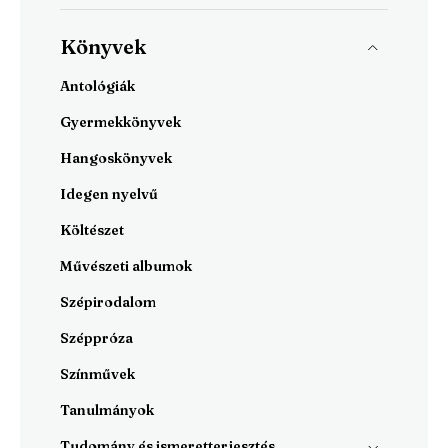
Könyvek
Antológiák
Gyermekkönyvek
Hangoskönyvek
Idegen nyelvű
Költészet
Művészeti albumok
Szépirodalom
Széppróza
Színművek
Tanulmányok
Tudomány és ismeretterjesztés