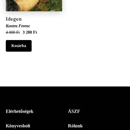
Idegen
Kontra Ferenc
4 000 Ft
3 200 Ft
Menü
Elérhetőségek
ÁSZF
-
Könyvesbolt
Rólunk
Magyar