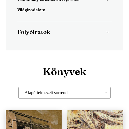
Világirodalom
Irodalomtudomány
Szociográfia
Történelem
Folyóiratok
Magyar Napló
Irodalmi Magazin
Könyvek
Alapértelmezett sorrend