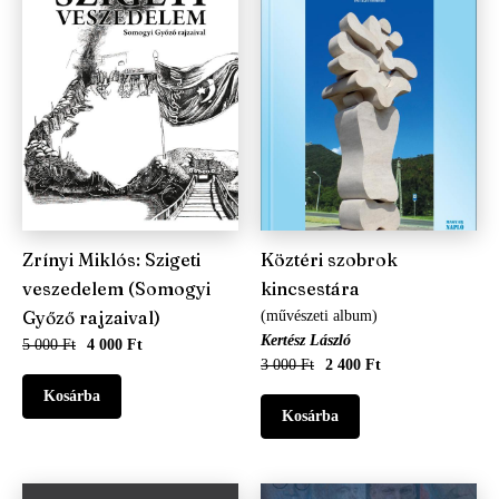
Zrínyi Miklós: Szigeti
Köztéri szobrok
veszedelem (Somogyi
kincsestára
Győző rajzaival)
(művészeti album)
Kertész László
5 000 Ft
4 000 Ft
3 000 Ft
2 400 Ft