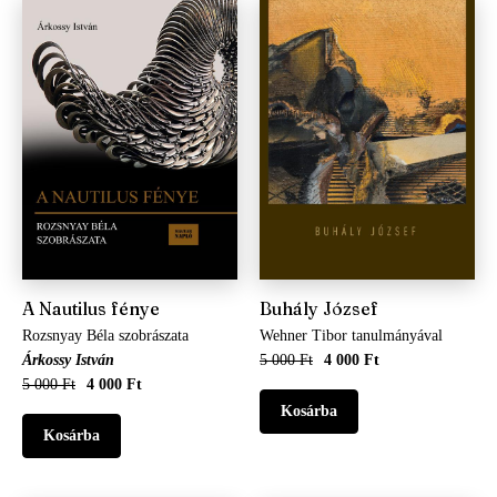
A Nautilus fénye
Buhály József
Rozsnyay Béla szobrászata
Wehner Tibor tanulmányával
Árkossy István
5 000 Ft
4 000 Ft
5 000 Ft
4 000 Ft