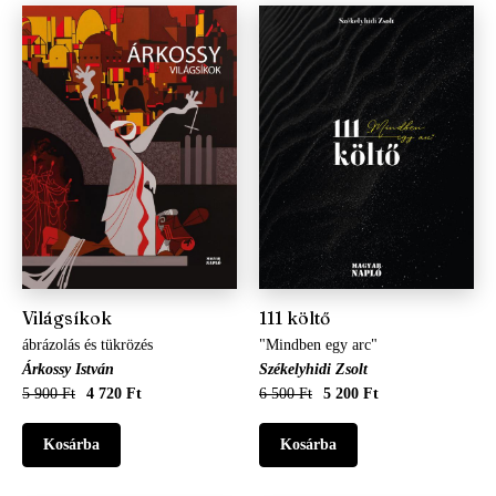
Világsíkok
111 költő
ábrázolás és tükrözés
"Mindben egy arc"
Árkossy István
Székelyhidi Zsolt
5 900 Ft
4 720 Ft
6 500 Ft
5 200 Ft