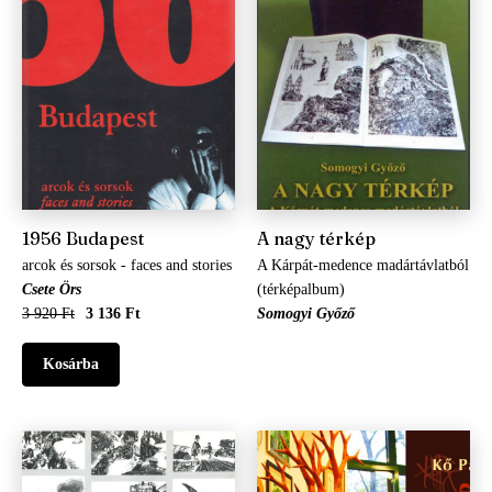
1956 Budapest
A nagy térkép
arcok és sorsok - faces and stories
A Kárpát-medence madártávlatból
Csete Örs
(térképalbum)
3 920 Ft
3 136 Ft
Somogyi Győző