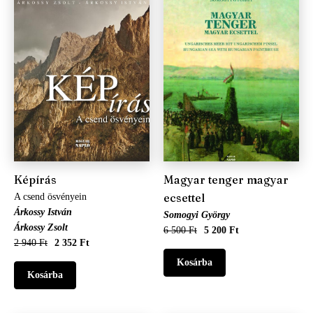
Képírás
Magyar tenger magyar
ecsettel
A csend ösvényein
Árkossy István
Somogyi György
Árkossy Zsolt
6 500 Ft
5 200 Ft
2 940 Ft
2 352 Ft