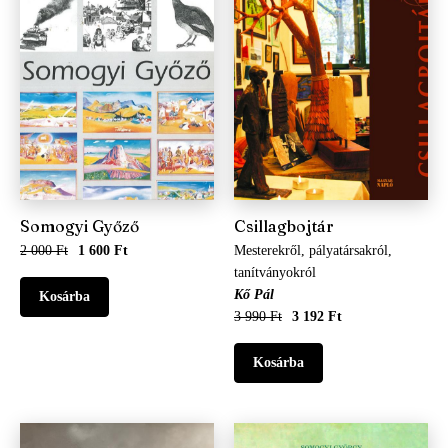
Somogyi Győző
Csillagbojtár
2 000 Ft
1 600 Ft
Mesterekről, pályatársakról,
tanítványokról
Kő Pál
3 990 Ft
3 192 Ft