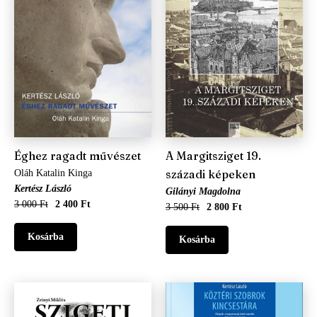
Éghez ragadt művészet
A Margitsziget 19.
századi képeken
Oláh Katalin Kinga
Kertész László
Gilányi Magdolna
3 000 Ft
2 400 Ft
3 500 Ft
2 800 Ft