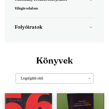
Világirodalom
Irodalomtudomány
Szociográfia
Történelem
Folyóiratok
Magyar Napló
Irodalmi Magazin
Könyvek
Legrégibb elöl