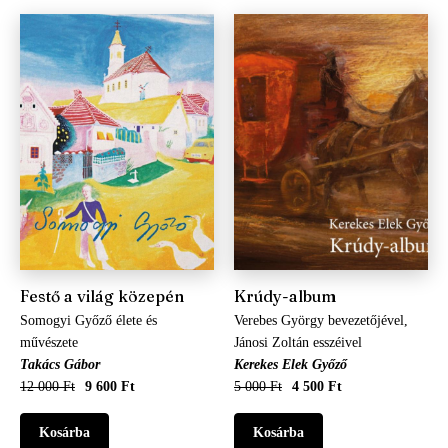
Festő a világ közepén
Krúdy-album
Somogyi Győző élete és
Verebes György bevezetőjével,
művészete
Jánosi Zoltán esszéivel
Takács Gábor
Kerekes Elek Győző
12 000 Ft
9 600 Ft
5 000 Ft
4 500 Ft