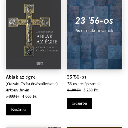
Ablak az égre
23 '56-os
(Ozsvári Csaba ötvösművészete)
'56-os arcképcsarnok
Árkossy István
4 100 Ft
3 280 Ft
5 000 Ft
4 000 Ft