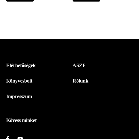
Menü
Elérhetőségek
ÁSZF
-
Könyvesbolt
Rólunk
Magyar
Napló
Impresszum
-
Lábléc
Kövess minket