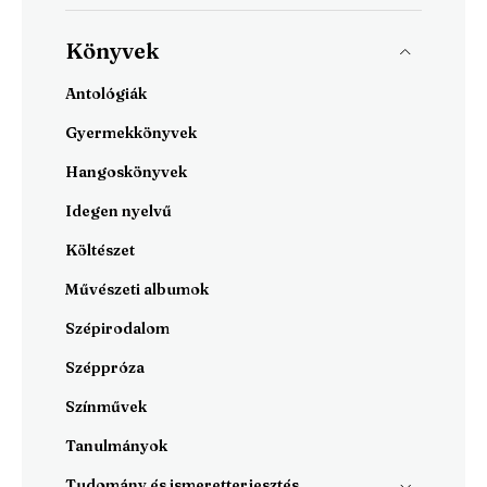
Könyvek
Antológiák
Gyermekkönyvek
Hangoskönyvek
Idegen nyelvű
Költészet
Művészeti albumok
Szépirodalom
Széppróza
Színművek
Tanulmányok
Tudomány és ismeretterjesztés